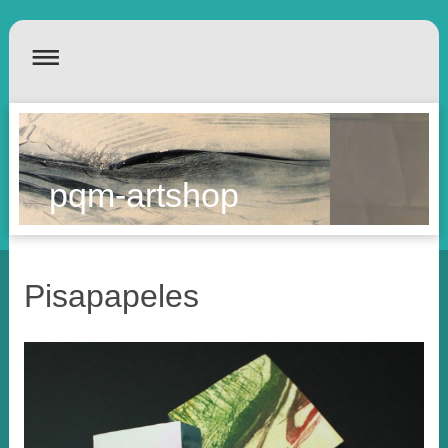
pqm-artshop
Pisapapeles